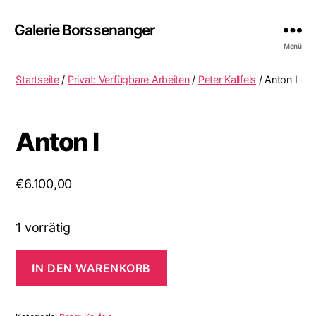
Galerie Borssenanger
Menü
Startseite
/
Privat: Verfügbare Arbeiten
/
Peter Kallfels
/ Anton I
Anton I
€
6.100,00
1 vorrätig
Anton
IN DEN WARENKORB
I
Menge