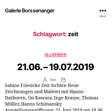
Galerie Borssenanger
Menü
Schlagwort:
zeit
Kategorien
ALLGEMEIN
21.06. – 19.07.2019
Von
Beitragsautor
Beitragsdatum
Sabine Friesicke Zeit-Sichten Neue
Zeichnungen und Malerei mit Hanne
Darboven, On Kawara, Inge Krause, Thomas
Müller, Hanns Schimansky
Ausstellungseröffnung: 21. Juni 2019 um 19.30